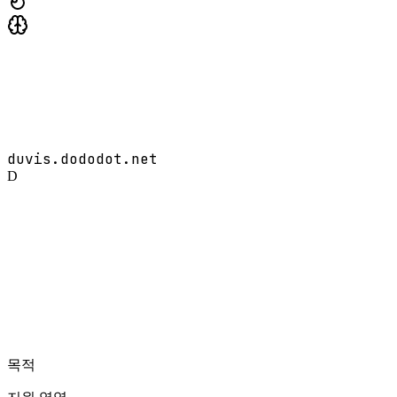
duvis.dododot.net
D
목적