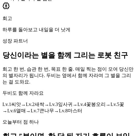
회고
하루를 돌아보고 내일을 더 낫게
성장 파트너
당신이라는 별을 함께 그리는 로봇 친구
회고 한 번, 습관 한 번, 목표 한 줄. 매일 찍는 점이 모여 당신만
의 별자리가 됩니다. 두비는 옆에서 함께 자라며 그 별을 그리
는 걸 도와요.
두비도 함께 자라요
Lv.
1
씨앗
→
Lv.
2
새싹
→
Lv.
3
잎사귀
→
Lv.
4
꽃봉오리
→
Lv.
5
꽃
→
Lv.
6
열매
→
Lv.
7
큰나무
→
Lv.
8
마스터
오늘부터 점 하나