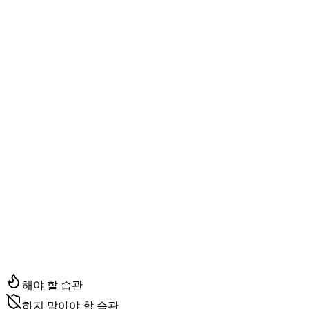
나의 핵심 가치와 삶의 방향
목표
목적을 달성하기 위한 구체적 목표
할일
목표를 실행으로 옮기는 오늘의 태스크
습관
매일 반복하거나 멈춰야 할 행동
해야 할 습관
하지 말아야 할 습관